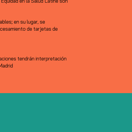
 Equidad en la Salud Latiné son
bles; en su lugar, se
ocesamiento de tarjetas de
aciones tendrán interpretación
Madrid