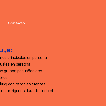
Contacto
luye:
nes principales en persona
duales en persona
 en grupos pequeños con
tores
ing con otros asistentes.
os refrigerios durante todo el