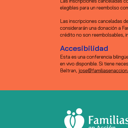
Las inscripciones canceladas co
elegibles para un reembolso co
Las inscripciones canceladas den
considerarán una donación a Fam
crédito no son reembolsables, i
Accesibilidad
Esta es una conferencia bilingü
en vivo disponible. Si tiene ne
Beltran,
jose@familiasenaccion