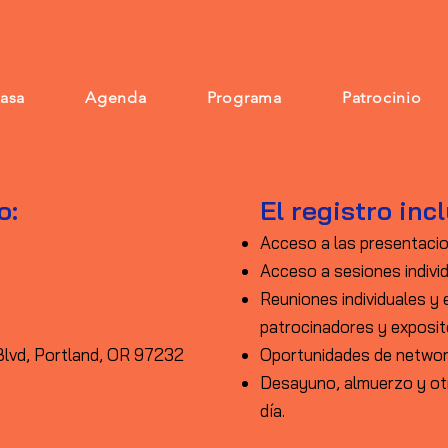
asa
Agenda
Programa
Patrocinio
o:
El registro inc
Acceso a las presentacio
Acceso a sesiones indivi
Reuniones individuales y
patrocinadores y exposi
Blvd, Portland, OR 97232
Oportunidades de network
Desayuno, almuerzo y otr
día.